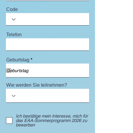
Code
Telefon
r
Geburtstag
*
e
q
u
i
r
Wie werden Sie teilnehmen?
e
d
Ich bestätige mein Interesse, mich für
das EAA-Sommerprogramm 2026 zu
bewerben